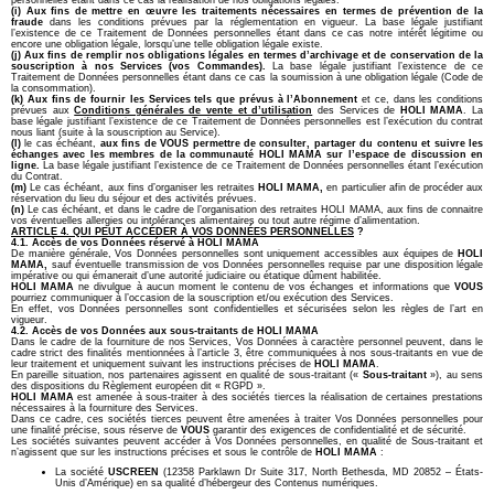
(i)
Aux fins de mettre en œuvre les traitements nécessaires en termes de prévention de la
fraude
dans les conditions prévues par la réglementation en vigueur. La base légale justifiant
l’existence de ce Traitement de Données personnelles étant dans ce cas notre intérêt légitime ou
encore une obligation légale, lorsqu’une telle obligation légale existe.
(j)
Aux fins de remplir nos obligations légales en termes d’archivage et de conservation de la
souscription à nos Services (vos Commandes).
La base légale justifiant l’existence de ce
Traitement de Données personnelles étant dans ce cas la soumission à une obligation légale (Code de
la consommation).
(k)
Aux fins de fournir les Services tels que prévus à l’Abonnement
et ce, dans les conditions
prévues aux
Conditions générales de vente et d’utilisation
des Services de
HOLI MAMA
. La
base légale justifiant l’existence de ce Traitement de Données personnelles est l’exécution du contrat
nous liant (suite à la souscription au Service).
(l)
le cas échéant,
aux fins de VOUS permettre de consulter, partager du contenu et suivre les
échanges avec les membres de la communauté HOLI MAMA sur l’espace de discussion en
ligne.
La base légale justifiant l’existence de ce Traitement de Données personnelles étant l’exécution
du Contrat.
(m)
Le cas échéant, aux fins d’organiser les retraites
HOLI MAMA,
en particulier afin de procéder aux
réservation du lieu du séjour et des activités prévues.
(n)
Le cas échéant, et dans le cadre de l’organisation des retraites HOLI MAMA, aux fins de connaitre
vos éventuelles allergies ou intolérances alimentaires ou tout autre régime d’alimentation.
ARTICLE 4. QUI PEUT ACCÉDER À VOS DONNÉES PERSONNELLES
?
4.1. Accès de vos Données réservé à HOLI MAMA
De manière générale, Vos Données personnelles sont uniquement accessibles aux équipes de
HOLI
MAMA,
sauf éventuelle transmission de vos Données personnelles requise par une disposition légale
impérative ou qui émanerait d’une autorité judiciaire ou étatique dûment habilitée.
HOLI MAMA
ne divulgue à aucun moment le contenu de vos échanges et informations que
VOUS
pourriez communiquer à l’occasion de la souscription et/ou exécution des Services.
En effet, vos Données personnelles sont confidentielles et sécurisées selon les règles de l’art en
vigueur.
4.2. Accès de vos Données aux sous-traitants de HOLI MAMA
Dans le cadre de la fourniture de nos Services, Vos Données à caractère personnel peuvent, dans le
cadre strict des finalités mentionnées à l’article 3, être communiquées à nos sous-traitants en vue de
leur traitement et uniquement suivant les instructions précises
de
HOLI MAMA
.
En pareille situation, nos partenaires agissent en qualité de sous-traitant («
Sous-traitant
»), au sens
des dispositions du Règlement européen dit « RGPD ».
HOLI MAMA
est amenée à sous-traiter à des sociétés tierces la réalisation de certaines prestations
nécessaires à la fourniture des Services.
Dans ce cadre, ces sociétés tierces peuvent être amenées à traiter Vos Données personnelles pour
une finalité précise, sous réserve de
VOUS
garantir des exigences de confidentialité et de sécurité.
Les sociétés suivantes peuvent accéder à Vos Données personnelles, en qualité de Sous-traitant et
n’agissent que sur les instructions précises et sous le contrôle de
HOLI MAMA
:
La société
USCREEN
(12358 Parklawn Dr Suite 317, North Bethesda, MD 20852 – États-
Unis d’Amérique) en sa qualité d’hébergeur des Contenus numériques.