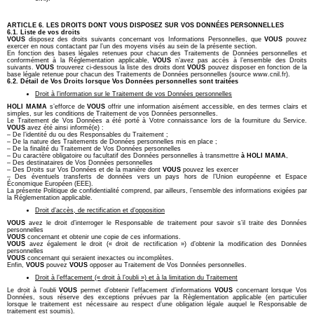
ARTICLE 6. LES DROITS DONT VOUS DISPOSEZ SUR VOS DONNÉES PERSONNELLES
6.1. Liste de vos droits
VOUS
disposez des droits suivants concernant vos Informations Personnelles, que
VOUS
pouvez
exercer en nous contactant par l’un des moyens visés au sein de la présente section.
En fonction des bases légales retenues pour chacun des Traitements de Données personnelles et
conformément à la Réglementation applicable,
VOUS
n’avez pas accès à l’ensemble des Droits
suivants.
VOUS
trouverez ci-dessous la liste des droits dont
VOUS
pouvez disposer en fonction de la
base légale retenue pour chacun des Traitements de Données personnelles (source www.cnil.fr).
6.2. Détail de Vos Droits lorsque Vos Données personnelles sont traitées
Droit à l’information sur le Traitement de vos Données personnelles
HOLI MAMA
s’efforce de
VOUS
offrir une information aisément accessible, en des termes clairs et
simples, sur les conditions de Traitement de vos Données personnelles.
Le Traitement de Vos Données a été porté à Votre connaissance lors de la fourniture du Service.
VOUS
avez été ainsi informé(e) :
– De l’identité du ou des Responsables du Traitement ;
– De la nature des Traitements de Données personnelles mis en place ;
– De la finalité du Traitement de Vos Données personnelles
– Du caractère obligatoire ou facultatif des Données personnelles à transmettre
à HOLI MAMA
,
– Des destinataires de Vos Données personnelles
– Des Droits sur Vos Données et de la manière dont
VOUS
pouvez les exercer
– Des éventuels transferts de données vers un pays hors de l’Union européenne et Espace
Économique Européen (EEE).
La présente Politique de confidentialité comprend, par ailleurs, l’ensemble des informations exigées par
la Réglementation applicable.
Droit d’accès, de rectification et d’opposition
VOUS
avez le droit d’interroger le Responsable de traitement pour savoir s’il traite des Données
personnelles
VOUS
concernant et obtenir une copie de ces informations.
VOUS
avez également le droit (« droit de rectification ») d’obtenir la modification des Données
personnelles
VOUS
concernant qui seraient inexactes ou incomplètes.
Enfin,
VOUS
pouvez
VOUS
opposer au Traitement de Vos Données personnelles.
Droit à l’effacement (« droit à l’oubli ») et à la limitation du Traitement
Le droit à l’oubli
VOUS
permet d’obtenir l’effacement d’informations
VOUS
concernant lorsque Vos
Données, sous réserve des exceptions prévues par la Règlementation applicable (en particulier
lorsque le traitement est nécessaire au respect d’une obligation légale auquel le Responsable de
traitement est soumis).