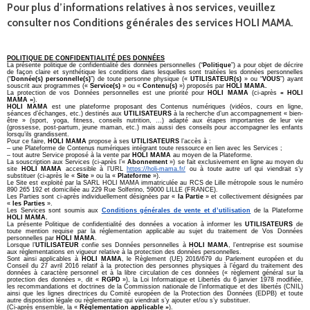
Pour plus d’informations relatives à nos services, veuillez
consulter nos Conditions générales des services HOLI MAMA.
POLITIQUE DE CONFIDENTIALITÉ DES DONNÉES
La présente politique de confidentialité des données personnelles (“
Politique
”) a pour objet de décrire
de façon claire et synthétique les conditions dans lesquelles sont traitées les données personnelles
(“
Donnée(s) personnelle(s)
”) de toute personne physique («
UTILISATEUR(s)
» ou “
VOUS
”) ayant
souscrit aux programmes («
Service(s)
» ou «
Contenu(s)
») proposés par
HOLI MAMA.
La protection de vos Données personnelles est une priorité pour
HOLI MAMA
(ci-après
« HOLI
MAMA »
).
HOLI MAMA
est une plateforme proposant des Contenus numériques (vidéos, cours en ligne,
séances d’échanges, etc.) destinés aux
UTILISATEURS
à la recherche d’un accompagnement « bien-
être » (sport, yoga, fitness, conseils nutrition, …) adapté aux étapes importantes de leur vie
(grossesse, post-partum, jeune maman, etc.) mais aussi des conseils pour accompagner les enfants
lorsqu’ils grandissent.
Pour ce faire,
HOLI MAMA
propose à ses
UTILISATEURS
l’accès à :
– une Plateforme de Contenus numériques intégrant toute ressource en lien avec les Services ;
– tout autre Service proposé à la vente par
HOLI MAMA
au moyen de la Plateforme.
La souscription aux Services (ci-après l’«
Abonnement
») se fait exclusivement en ligne au moyen du
site
HOLI MAMA
accessible à l’URL
https://holi-mama.fr/
ou à toute autre url qui viendrait s’y
substituer (ci-après le «
Site
» ou la «
Plateforme
»).
Le Site est exploité par la SARL HOLI MAMA immatriculée au RCS de Lille métropole sous le numéro
890 265 192 et domiciliée au 229 Rue Solferino, 59000 LILLE (FRANCE).
Les Parties sont ci-après individuellement désignées par «
la Partie
» et collectivement désignées par
«
les Parties
».
Les Services sont soumis aux
Conditions générales de vente et d’utilisation
de la Plateforme
HOLI MAMA.
La présente Politique de confidentialité des données a vocation à informer les
UTILISATEURS
de
toute mention requise par la réglementation applicable au sujet du traitement de Vos Données
personnelles par
HOLI MAMA
.
Lorsque l’
UTILISATEUR
confie ses Données personnelles
à
HOLI MAMA
, l’entreprise est soumise
aux réglementations en vigueur relative à la protection des données personnelles.
Sont ainsi applicables à
HOLI MAMA
, le Règlement (UE) 2016/679 du Parlement européen et du
Conseil du 27 avril 2016 relatif à la protection des personnes physiques à l’égard du traitement des
données à caractère personnel et à la libre circulation de ces données (« règlement général sur la
protection des données », dit «
RGPD
»), la Loi Informatique et Libertés du 6 janvier 1978 modifiée,
les recommandations et doctrines de la Commission nationale de l’informatique et des libertés (CNIL)
ainsi que les lignes directrices du Comité européen de la Protection des Données (EDPB) et toute
autre disposition légale ou règlementaire qui viendrait s’y ajouter et/ou s’y substituer.
(Ci-après ensemble, la «
Réglementation applicable »
).