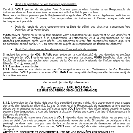
Droit à la portabilité de Vos Données personnelles
Ce droit
VOUS
permet de récupérer Vos Données personnelles fournies à un Responsable de
traitement dans un format structuré couramment utilisé et lisible par machine.
Dans les conditions prévues par la Règlementation applicable,
VOUS
pouvez également solliciter un
transfert direct de Vos Données d’un responsable du traitement à l’autre, lorsque cela est
techniquement possible.
Droit de retrait de votre consentement et Droit de définir des directives concernant Vos
Données après votre décès
VOUS
pouvez également retirer à tout moment votre consentement au Traitement de vos données et
définir des directives relatives à la conservation, à l’effacement et à la communication de vos
Données personnelles après votre décès. Ces directives peuvent être enregistrées auprès d’un tiers
de confiance certifié par la CNIL ou directement auprès du Responsable de traitement concerné.
Droit d’introduire une réclamation auprès d’une autorité de contrôle
Si malgré les efforts de
HOLI MAMA
pour préserver la confidentialité de vos données et protéger
votre vie privée,
VOUS
estimez que vos droits ne sont pas respectés,
VOUS
bénéficiez alors de la
faculté d’introduire une réclamation auprès de la Commission Nationale de l’Informatique et des
Libertés (CNIL), www.cnil.fr.
6.3. Exercice de vos droits
6.3.1.
Pour exercer vos droits ou en cas d’interrogation relative aux Traitements de Vos Données
personnelles,
VOUS
pouvez contacter
HOLI MAMA
(en sa qualité de Responsable de traitement) de
la manière suivante :
Par courriel : [
contact@holi-mama.fr
]
Par voie postale :
SARL HOLI MAMA
229 RUE SOLFERINO 59000 LILLE (FRANCE)
6.3.2.
L’exercice de Vos droits doit pour être considéré comme valide, être accompagné pour chaque
demande d’un justificatif d’identité. Le cas échéant et si le Responsable de traitement estime que les
pièces communiquées ne sont pas suffisantes pour
VOUS
identifier, des informations supplémentaires
pourront être demandées, y compris lorsque la situation l’exige une copie d’un titre d’identité portant la
signature du titulaire.
Le Responsable de traitement s’engage à
VOUS
répondre dans les meilleurs délais, et au plus tard,
dans un délai d’un mois à compter de la réception de votre demande. Si besoin, ce délai pourra être
prolongé de deux mois, compte tenu de la complexité et du nombre de demandes adressées au
Responsable de traitement. Dans ce cas,
VOUS
serez informé(e) de cette prolongation et des motifs
du report.
ARTICLE 7. SECURITE ET CONFIDENTIALITE DE VOS DONNÉES PERSONNELLES