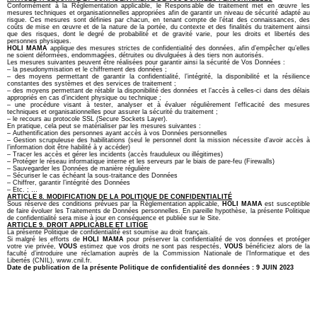
Conformément à la Réglementation applicable, le Responsable de traitement met en œuvre les
mesures techniques et organisationnelles appropriées afin de garantir un niveau de sécurité adapté au
risque. Ces mesures sont définies par chacun, en tenant compte de l’état des connaissances, des
coûts de mise en œuvre et de la nature de la portée, du contexte et des finalités du traitement ainsi
que des risques, dont le degré de probabilité et de gravité varie, pour les droits et libertés des
personnes physiques.
HOLI MAMA
applique des mesures strictes de confidentialité des données, afin d’empêcher qu’elles
ne soient déformées, endommagées, détruites ou divulguées à des tiers non autorisés.
Les mesures suivantes peuvent être réalisées pour garantir ainsi la sécurité de Vos Données :
– la pseudonymisation et le chiffrement des données ;
– des moyens permettant de garantir la confidentialité, l’intégrité, la disponibilité et la résilience
constantes des systèmes et des services de traitement ;
– des moyens permettant de rétablir la disponibilité des données et l’accès à celles-ci dans des délais
appropriés en cas d’incident physique ou technique ;
– une procédure visant à tester, analyser et à évaluer régulièrement l’efficacité des mesures
techniques et organisationnelles pour assurer la sécurité du traitement ;
– le recours au protocole SSL (Secure Sockets Layer).
En pratique, cela peut se matérialiser par les mesures suivantes :
– Authentification des personnes ayant accès à vos Données personnelles
– Gestion scrupuleuse des habilitations (seul le personnel dont la mission nécessite d’avoir accès à
l’information doit être habilité à y accéder)
– Tracer les accès et gérer les incidents (accès frauduleux ou illégitimes)
– Protéger le réseau informatique interne et les serveurs par le biais de pare-feu (Firewalls)
– Sauvegarder les Données de manière régulière
– Sécuriser le cas échéant la sous-traitance des Données
– Chiffrer, garantir l’intégrité des Données
– Etc. ; …
ARTICLE 8. MODIFICATION DE LA POLITIQUE DE CONFIDENTIALITÉ
Sous réserve des conditions prévues par la Règlementation applicable,
HOLI MAMA
est susceptible
de faire évoluer les Traitements de Données personnelles. En pareille hypothèse, la présente Politique
de confidentialité sera mise à jour en conséquence et publiée sur le Site.
ARTICLE 9. DROIT APPLICABLE ET LITIGE
La présente Politique de confidentialité est soumise au droit français.
Si malgré les efforts de
HOLI MAMA
pour préserver la confidentialité de vos données et protéger
votre vie privée,
VOUS
estimez que vos droits ne sont pas respectés,
VOUS
bénéficiez alors de la
faculté d’introduire une réclamation auprès de la Commission Nationale de l’Informatique et des
Libertés (CNIL), www.cnil.fr.
Date de publication de la présente Politique de confidentialité des données : 9 JUIN 2023