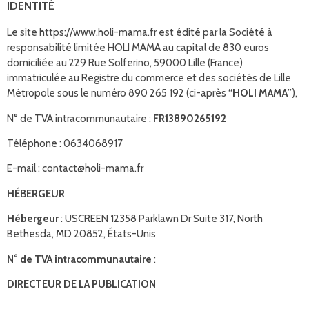
IDENTITÉ
Le site https://www.holi-mama.fr est édité par la Société à
responsabilité limitée HOLI MAMA au capital de 830 euros
domiciliée au 229 Rue Solferino, 59000 Lille (France)
immatriculée au Registre du commerce et des sociétés de Lille
Métropole sous le numéro 890 265 192 (ci-après “
HOLI MAMA
”),
N° de TVA intracommunautaire :
FR13890265192
Téléphone : 0634068917
E-mail : contact@holi-mama.fr
HÉBERGEUR
Hébergeur
: USCREEN 12358 Parklawn Dr Suite 317, North
Bethesda, MD 20852, États-Unis
N° de TVA intracommunautaire
:
DIRECTEUR DE LA PUBLICATION