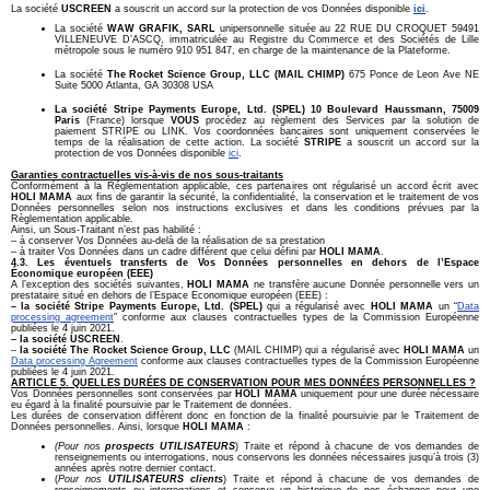
La société
USCREEN
a souscrit un accord sur la protection de vos Données disponible
ici
.
La société
WAW GRAFIK, SARL
unipersonnelle située au 22 RUE DU CROQUET 59491
VILLENEUVE D’ASCQ, immatriculée au Registre du Commerce et des Sociétés de Lille
métropole sous le numéro 910 951 847, en charge de la maintenance de la Plateforme.
La société
The Rocket Science Group, LLC (MAIL CHIMP)
675 Ponce de Leon Ave NE
Suite 5000 Atlanta, GA 30308 USA
La société Stripe
Payments Europe, Ltd. (SPEL)
10 Boulevard Haussmann, 75009
Paris
(France)
lorsque
VOUS
procédez au règlement des Services par la solution de
paiement STRIPE ou LINK. Vos coordonnées bancaires sont uniquement conservées le
temps de la réalisation de cette action. La société
STRIPE
a souscrit un accord sur la
protection de vos Données disponible
ici
.
Garanties contractuelles vis-à-vis de nos sous-traitants
Conformément à la Réglementation applicable, ces partenaires ont régularisé un accord écrit avec
HOLI MAMA
aux fins de garantir la sécurité, la confidentialité, la conservation et le traitement de vos
Données personnelles selon nos instructions exclusives et dans les conditions prévues par la
Règlementation applicable.
Ainsi, un Sous-Traitant n’est pas habilité :
– à conserver Vos Données au-delà de la réalisation de sa prestation
– à traiter Vos Données dans un cadre différent que celui défini par
HOLI MAMA
.
4.3. Les éventuels transferts de Vos Données personnelles en dehors de l’Espace
Économique européen (EEE)
A l’exception des sociétés suivantes,
HOLI MAMA
ne transfère aucune Donnée personnelle vers un
prestataire situé en dehors de l’Espace Economique européen (EEE) :
– la société
Stripe
Payments Europe, Ltd. (SPEL)
qui a régularisé avec
HOLI MAMA
un “
Data
processing agreement
” conforme aux clauses contractuelles types de la Commission Européenne
publiées le 4 juin 2021.
– la société USCREEN
.
–
la société The Rocket Science Group, LLC
(MAIL CHIMP) qui a régularisé avec
HOLI MAMA
un
Data processing Agreement
conforme aux clauses contractuelles types de la Commission Européenne
publiées le 4 juin 2021.
ARTICLE 5. QUELLES DURÉES DE CONSERVATION POUR MES DONNÉES PERSONNELLES ?
Vos Données personnelles sont conservées par
HOLI MAMA
uniquement pour une durée nécessaire
eu égard à la finalité poursuivie par le Traitement de données.
Les durées de conservation diffèrent donc en fonction de la finalité poursuivie par le Traitement de
Données personnelles. Ainsi, lorsque
HOLI MAMA
:
(Pour nos
prospects UTILISATEURS
) Traite et répond à chacune de vos demandes de
renseignements ou interrogations, nous conservons les données nécessaires jusqu’à trois (3)
années après notre dernier contact.
(
Pour nos
UTILISATEURS clients
) Traite et répond à chacune de vos demandes de
renseignements ou interrogations et conserve un historique de nos échanges pour une