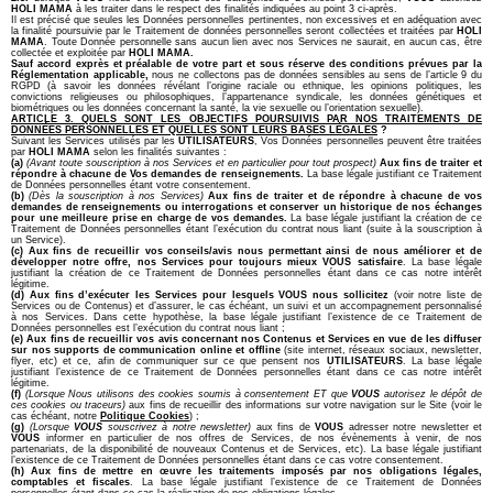
HOLI MAMA
à les traiter dans le respect des finalités indiquées au point 3 ci-après.
Il est précisé que seules les Données personnelles pertinentes, non excessives et en adéquation avec
la finalité poursuivie par le Traitement de données personnelles seront collectées et traitées par
HOLI
MAMA
. Toute Donnée personnelle sans aucun lien avec nos Services ne saurait, en aucun cas, être
collectée et exploitée par
HOLI MAMA.
Sauf accord exprès et préalable de votre part et sous réserve des conditions prévues par la
Réglementation applicable,
nous ne collectons pas de données sensibles au sens de l’article 9 du
RGPD (à savoir les données révélant l’origine raciale ou ethnique, les opinions politiques, les
convictions religieuses ou philosophiques, l’appartenance syndicale, les données génétiques et
biométriques ou les données concernant la santé, la vie sexuelle ou l’orientation sexuelle).
ARTICLE 3. QUELS SONT LES OBJECTIFS POURSUIVIS PAR NOS TRAITEMENTS DE
DONNÉES PERSONNELLES ET QUELLES SONT LEURS BASES LÉGALES
?
Suivant les Services utilisés par les
UTILISATEURS
, Vos Données personnelles peuvent être traitées
par
HOLI MAMA
selon les finalités suivantes :
(a)
(Avant toute souscription à nos Services et en particulier pour tout prospect)
Aux fins de traiter et
répondre à chacune de Vos demandes de renseignements.
La base légale justifiant ce Traitement
de Données personnelles étant votre consentement.
(b)
(Dès la souscription à nos Services)
Aux fins de traiter et de répondre à chacune de vos
demandes de renseignements ou interrogations et conserver un historique de nos échanges
pour une meilleure prise en charge de vos demandes.
La base légale justifiant la création de ce
Traitement de Données personnelles étant l’exécution du contrat nous liant (suite à la souscription à
un Service).
(c) Aux fins de recueillir vos conseils/avis nous permettant ainsi de nous améliorer et de
développer notre offre, nos Services pour toujours mieux VOUS satisfaire
. La base légale
justifiant la création de ce Traitement de Données personnelles étant dans ce cas notre intérêt
légitime.
(d) Aux fins d’exécuter les Services pour lesquels VOUS nous sollicitez
(voir notre liste de
Services ou de Contenus) et d’assurer, le cas échéant, un suivi et un accompagnement personnalisé
à nos Services. Dans cette hypothèse, la base légale justifiant l’existence de ce Traitement de
Données personnelles est l’exécution du contrat nous liant ;
(e) Aux fins de recueillir vos avis concernant nos Contenus et Services en vue de les diffuser
sur nos supports de communication online et offline
(site internet, réseaux sociaux, newsletter,
flyer, etc) et ce, afin de communiquer sur ce que pensent nos
UTILISATEURS
. La base légale
justifiant l’existence de ce Traitement de Données personnelles étant dans ce cas notre intérêt
légitime.
(f)
(Lorsque Nous utilisons des cookies soumis à consentement ET que
VOUS
autorisez le dépôt de
ces cookies ou traceurs)
aux fins de recueillir des informations sur votre navigation sur le Site (voir le
cas échéant, notre
Politique Cookies
) ;
(g)
(Lorsque
VOUS
souscrivez à notre newsletter)
aux fins de
VOUS
adresser notre newsletter et
VOUS
informer en particulier de nos offres de Services, de nos évènements à venir, de nos
partenariats, de la disponibilité de nouveaux Contenus et de Services, etc). La base légale justifiant
l’existence de ce Traitement de Données personnelles étant dans ce cas votre consentement.
(h)
Aux fins de mettre en œuvre les traitements imposés par nos obligations légales,
comptables et fiscales
. La base légale justifiant l’existence de ce Traitement de Données
personnelles étant dans ce cas la réalisation de nos obligations légales.