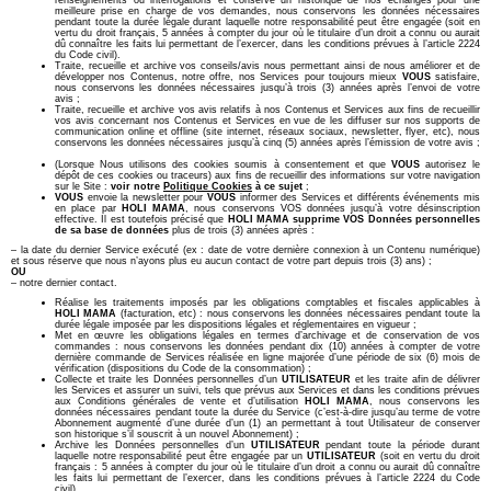
meilleure prise en charge de vos demandes, nous conservons les données nécessaires
pendant toute la durée légale durant laquelle notre responsabilité peut être engagée (soit en
vertu du droit français, 5 années à compter du jour où le titulaire d’un droit a connu ou aurait
dû connaître les faits lui permettant de l’exercer, dans les conditions prévues à l’article 2224
du Code civil).
Traite, recueille et archive vos conseils/avis nous permettant ainsi de nous améliorer et de
développer nos Contenus, notre offre, nos Services pour toujours mieux
VOUS
satisfaire,
nous conservons les données nécessaires jusqu’à trois (3) années après l’envoi de votre
avis ;
Traite, recueille et archive vos avis relatifs à nos Contenus et Services aux fins de recueillir
vos avis concernant nos Contenus et Services en vue de les diffuser sur nos supports de
communication online et offline (site internet, réseaux sociaux, newsletter, flyer, etc), nous
conservons les données nécessaires jusqu’à cinq (5) années après l’émission de votre avis ;
(Lorsque Nous utilisons des cookies soumis à consentement et que
VOUS
autorisez le
dépôt de ces cookies ou traceurs) aux fins de recueillir des informations sur votre navigation
sur le Site :
voir notre
Politique Cookies
à ce sujet
;
VOUS
envoie la newsletter pour
VOUS
informer des Services et différents événements mis
en place par
HOLI MAMA
, nous conservons VOS données jusqu’à votre désinscription
effective. Il est toutefois précisé que
HOLI MAMA supprime VOS Données personnelles
de sa base de données
plus de trois (3) années après :
– la date du dernier Service exécuté (ex : date de votre dernière connexion à un Contenu numérique)
et sous réserve que nous n’ayons plus eu aucun contact de votre part depuis trois (3) ans) ;
OU
– notre dernier contact.
Réalise les traitements imposés par les obligations comptables et fiscales applicables à
HOLI MAMA
(facturation, etc) : nous conservons les données nécessaires pendant toute la
durée légale imposée par les dispositions légales et réglementaires en vigueur ;
Met en œuvre les obligations légales en termes d’archivage et de conservation de vos
commandes : nous conservons les données pendant dix (10) années à compter de votre
dernière commande de Services réalisée en ligne majorée d’une période de six (6) mois de
vérification (dispositions du Code de la consommation) ;
Collecte et traite les Données personnelles d’un
UTILISATEUR
et les traite afin de délivrer
les Services et assurer un suivi, tels que prévus aux Services et dans les conditions prévues
aux Conditions générales de vente et d’utilisation
HOLI MAMA
, nous conservons les
données nécessaires pendant toute la durée du Service (c’est-à-dire jusqu’au terme de votre
Abonnement augmenté d’une durée d’un (1) an permettant à tout Utilisateur de conserver
son historique s’il souscrit à un nouvel Abonnement) ;
Archive les Données personnelles d’un
UTILISATEUR
pendant toute la période durant
laquelle notre responsabilité peut être engagée par un
UTILISATEUR
(soit en vertu du droit
français : 5 années à compter du jour où le titulaire d’un droit a connu ou aurait dû connaître
les faits lui permettant de l’exercer, dans les conditions prévues à l’article 2224 du Code
civil).