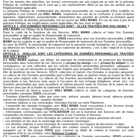
Pour les besoins des présentes, les termes commençant par une majuscule au sein de la présente
Politique de confidentialité ont le sens qui y est expressément défini ou qui leur est attribué par la
Réglementation applicable.
La présente Politique de confidentialité des données personnelles est susceptible d’être modifiée ou
complétée à tout moment par
HOLI MAMA
, notamment en vue de se conformer à toute évolution
législative, réglementaire, jurisprudentielle, interprétation des autorités de contrôle ou évolution quant
aux traitements de données personnelles mis en œuvre par
HOLI MAMA
. En cas de mise à jour de la
présente Politique, les modifications seront applicables dès leur mise en ligne.
ARTICLE 1. VOS DONNÉES PERSONNELLES SONT – ELLES TRAITEES PAR HOLI MAMA
?
HOLI MAMA
est l’éditeur de la Plateforme.
Dans le cadre de la fourniture de ses Services,
HOLI MAMA
collecte et traite Vos Données
personnelles et agit en qualité de Responsable de traitement.
Aussi, lorsque
VOUS
utilisez les Services,
VOUS
transmettez ainsi vos Données personnelles à
HOLI
MAMA
qui les exploite et agit en qualité de Responsable de traitement de vos Données personnelles.
Au sens du RGPD, le responsable de traitement est la personne morale (entreprise, etc.) ou physique
qui détermine les finalités et les moyens d’un traitement de données, c’est à dire l’objectif et la façon
de le réaliser.
ARTICLE 2.
QUELLES SONT LES CATÉGORIES DE DONNÉES PERSONNELLES TRAITÉES
PAR HOLI MAMA
?
2.1.
HOLI MAMA
applique, par défaut, les principes de minimisation et de protection des Données
personnelles dans l’exécution de ses Services («
privacy by design
» et «
privacy by default
»). En
conséquence, ne sont collectées que les strictes Données personnelles pertinentes, adéquates et
limitées à ce qui est nécessaire au regard des finalités pour lesquelles VOS Données sont traitées.
Afin de bénéficier de nos Services, NOUS collectons et traitons Vos Données à caractère personnel.
La collecte de Vos Données personnelles peut s’effectuer dans un premier temps au moyen du Site ou
de tout autre support utile. La collecte de Vos Données personnelles a lieu généralement lors de la
souscription à nos Services mais aussi à l’occasion de tout échange (téléphone, email, etc).
Les
Données personnelles que nous recueillons et traitons peuvent varier en fonction de la nature de nos
Services ainsi que de la finalité du traitement de Données mises en œuvre.
2.2.
En fonction du Service souscrit,
HOLI MAMA
collecte et traite les catégories de Données
personnelles suivantes
VOUS
concernant :
– Données d’identification, telles que votre nom, prénom, pseudo, adresse email, adresse postale,
numéro de téléphone mobile, situation familiale.
– Données relatives à vos commandes, historique d’achat sur notre Plateforme ;
– L’ensemble des données échangées avec
HOLI MAMA
Avant souscription à nos Services
(email,
formulaire de contact, échange téléphonique etc.)
Et après souscription
(suivi) ;
– Informations communiquées par l’
UTILISATEUR
lors de la fourniture des Services afin de mieux
comprendre vos besoins : vos attentes relatives à nos Contenus et Services ;
– Les données relatives à votre historique de connexion sur votre espace personnel sécurisé ;
– Les données en lien avec le visionnage des Contenus numériques ;
– Les données relatives à votre historique de conversations sur l’espace de discussion en ligne ;
–
Le cas échéant, lorsque NOUS utilisons des cookies soumis à consentement
: Historique de
navigation sur le Site lorsque
VOUS
avez consenti au dépôt de cookies et traceurs sur votre
navigateur (Voir le cas échéant, notre
Politique Cookies
).
2.3.
Lorsque
VOUS
nous communiquez ces catégories de Données personnelles,
VOUS
autorisez